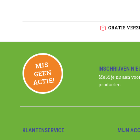
GRATIS VERZE
MIS
GEE
INSCHRIJVEN NI
N
Meld je nu aan voo
ACTIE!
producten
KLANTENSERVICE
MIJN AC