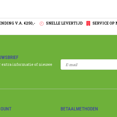
NDING V.A. €250,-
SNELLE LEVERTIJD
SERVICE OP
EUWSBRIEF
r extra informatie of nieuwe
COUNT
BETAALMETHODEN