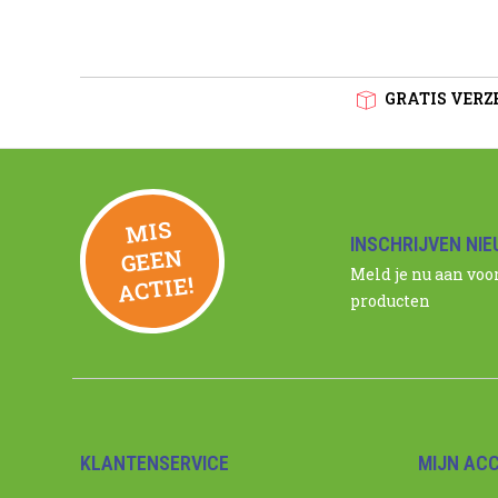
GRATIS VERZE
MIS
GEE
INSCHRIJVEN NI
N
Meld je nu aan voo
ACTIE!
producten
KLANTENSERVICE
MIJN AC