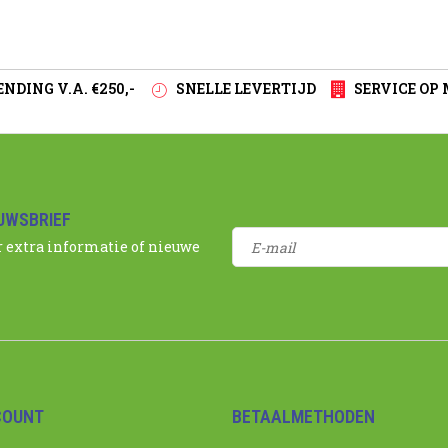
NDING V.A. €250,-
SNELLE LEVERTIJD
SERVICE OP
EUWSBRIEF
r extra informatie of nieuwe
COUNT
BETAALMETHODEN