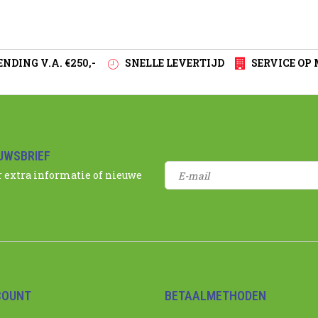
NDING V.A. €250,-
SNELLE LEVERTIJD
SERVICE OP
EUWSBRIEF
r extra informatie of nieuwe
COUNT
BETAALMETHODEN