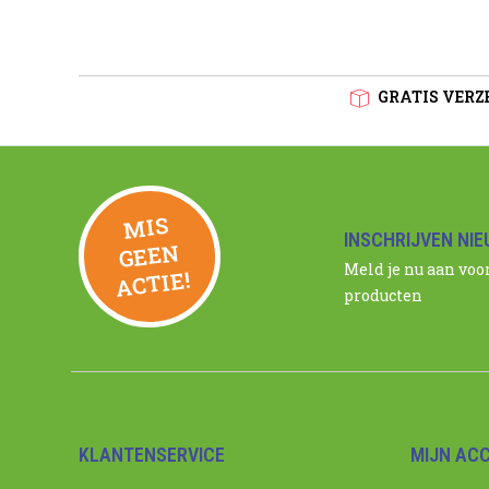
GRATIS VERZE
MIS
GEE
INSCHRIJVEN NI
N
Meld je nu aan voo
ACTIE!
producten
KLANTENSERVICE
MIJN AC