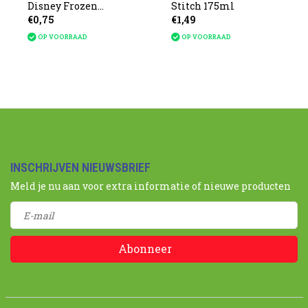
Disney Frozen
Stitch 175ml
€0,75
€1,49
9x6,5x4cm
OP VOORRAAD
OP VOORRAAD
INSCHRIJVEN NIEUWSBRIEF
Meld je nu aan voor extra informatie of nieuwe producten
Abonneer