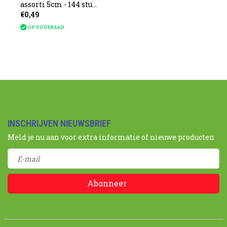
assorti 5cm - 144 stuks
€0,49
in zak
OP VOORRAAD
INSCHRIJVEN NIEUWSBRIEF
Meld je nu aan voor extra informatie of nieuwe producten
Abonneer