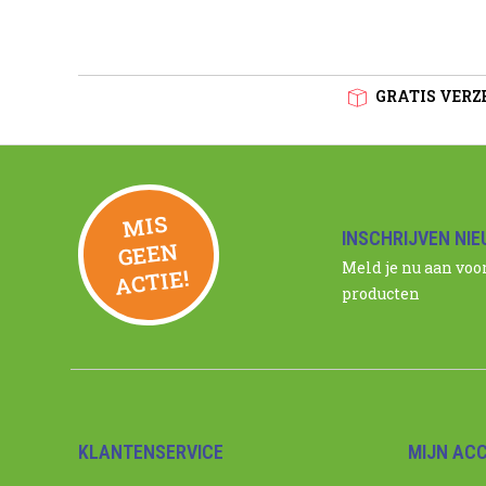
GRATIS VERZE
MIS
GEE
INSCHRIJVEN NI
N
Meld je nu aan voo
ACTIE!
producten
KLANTENSERVICE
MIJN AC