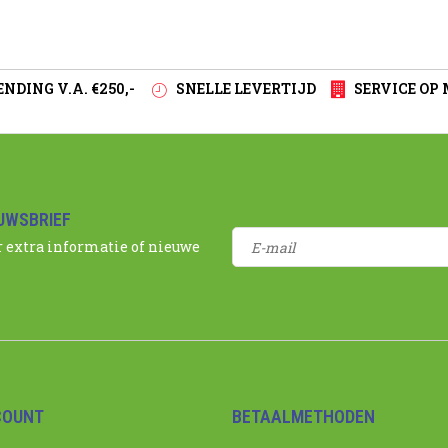
NDING V.A. €250,-
SNELLE LEVERTIJD
SERVICE OP
EUWSBRIEF
r extra informatie of nieuwe
COUNT
BETAALMETHODEN