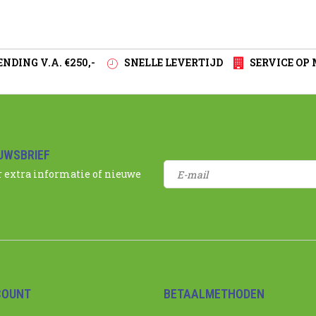
NDING V.A. €250,-
SNELLE LEVERTIJD
SERVICE OP
EUWSBRIEF
r extra informatie of nieuwe
COUNT
BETAALMETHODEN