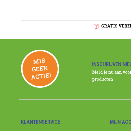
GRATIS VERZE
MIS
GEE
INSCHRIJVEN NI
N
Meld je nu aan voo
ACTIE!
producten
KLANTENSERVICE
MIJN AC