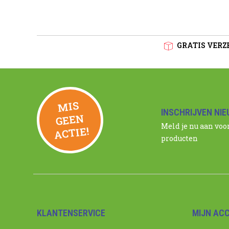
GRATIS VERZE
MIS
GEE
INSCHRIJVEN NI
N
Meld je nu aan voo
ACTIE!
producten
KLANTENSERVICE
MIJN AC