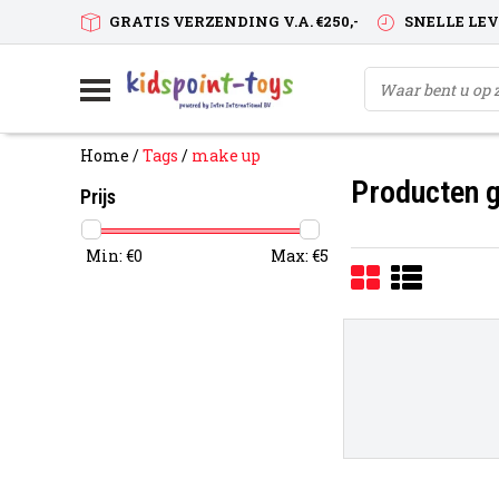
GRATIS VERZENDING V.A. €250,-
SNELLE LE
Home
/
Tags
/
make up
Producten 
Prijs
Min: €
0
Max: €
5