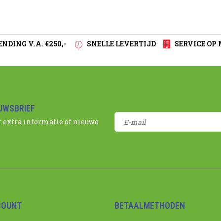
NDING V.A. €250,-
SNELLE LEVERTIJD
SERVICE OP
EUWSBRIEF
r extra informatie of nieuwe
COUNT
BETAALMETHODEN