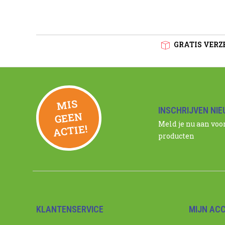
GRATIS VERZE
MIS
GEE
INSCHRIJVEN NI
N
Meld je nu aan voo
ACTIE!
producten
KLANTENSERVICE
MIJN AC