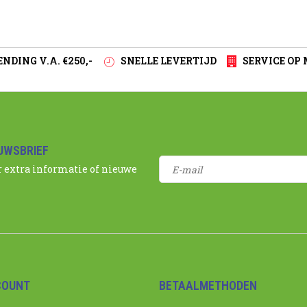
NDING V.A. €250,-
SNELLE LEVERTIJD
SERVICE OP
EUWSBRIEF
r extra informatie of nieuwe
COUNT
BETAALMETHODEN