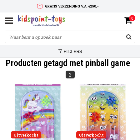
GRATIS VERZENDING V.A. €250,-
0
SNELLE LEVERTIJD
SERVICE OP MAAT
FILTERS
Producten getagd met pinball game
2
Uitverkocht
Uitverkocht