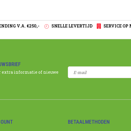
NDING V.A. €250,-
SNELLE LEVERTIJD
SERVICE OP
EUWSBRIEF
r extra informatie of nieuwe
COUNT
BETAALMETHODEN