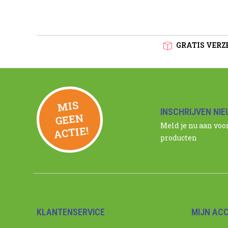
GRATIS VERZE
MIS
GEE
INSCHRIJVEN NI
N
Meld je nu aan voo
ACTIE!
producten
KLANTENSERVICE
MIJN AC