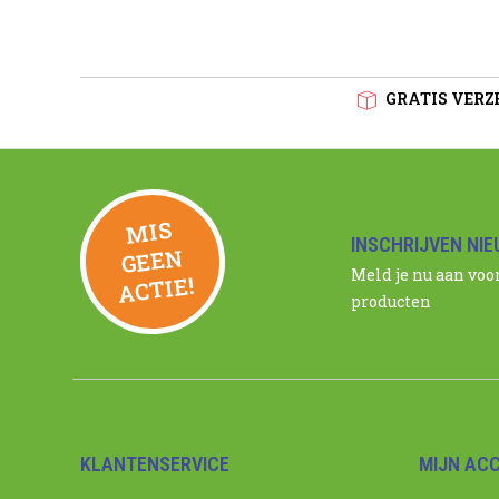
GRATIS VERZE
MIS
GEE
INSCHRIJVEN NI
N
Meld je nu aan voo
ACTIE!
producten
KLANTENSERVICE
MIJN AC