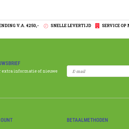
NDING V.A. €250,-
SNELLE LEVERTIJD
SERVICE OP
EUWSBRIEF
r extra informatie of nieuwe
COUNT
BETAALMETHODEN