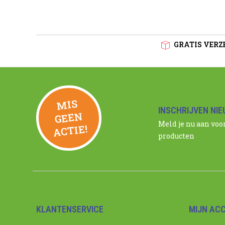
GRATIS VERZE
MIS
GEE
INSCHRIJVEN NI
N
Meld je nu aan voo
ACTIE!
producten
KLANTENSERVICE
MIJN AC