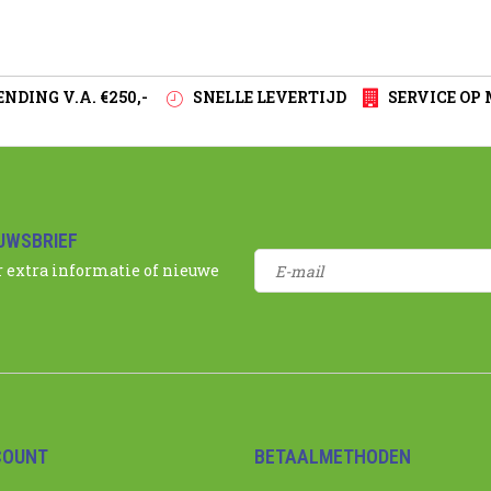
NDING V.A. €250,-
SNELLE LEVERTIJD
SERVICE OP
EUWSBRIEF
r extra informatie of nieuwe
COUNT
BETAALMETHODEN