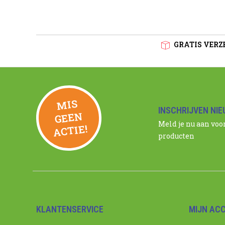
GRATIS VERZE
MIS
GEE
INSCHRIJVEN NI
N
Meld je nu aan voo
ACTIE!
producten
KLANTENSERVICE
MIJN AC