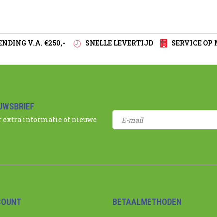
NDING V.A. €250,-
SNELLE LEVERTIJD
SERVICE OP
EUWSBRIEF
r extra informatie of nieuwe
COUNT
BETAALMETHODEN