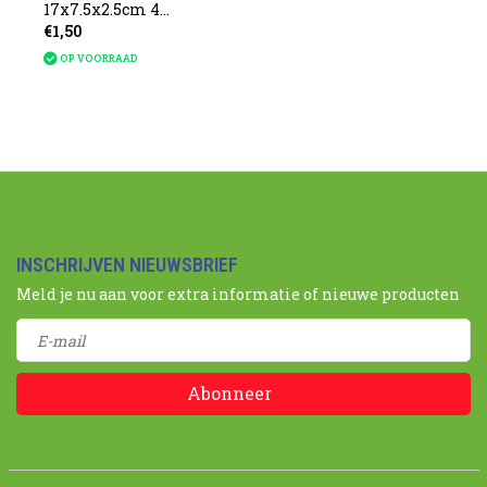
17x7.5x2.5cm 4
€1,50
soorten
OP VOORRAAD
INSCHRIJVEN NIEUWSBRIEF
Meld je nu aan voor extra informatie of nieuwe producten
Abonneer