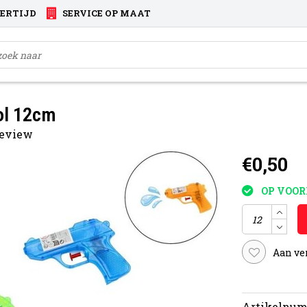
VERTIJD
SERVICE OP MAAT
ol 12cm
 review
€0,50
OP VOO
Aan ve
Artikelnum