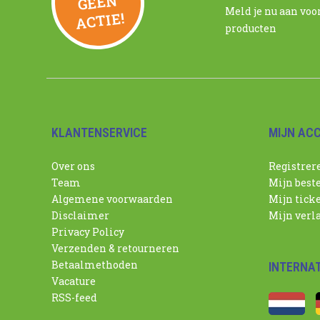
N
Meld je nu aan voo
ACTIE!
producten
KLANTENSERVICE
MIJN AC
Over ons
Registrer
Team
Mijn best
Algemene voorwaarden
Mijn tick
Disclaimer
Mijn verla
Privacy Policy
Verzenden & retourneren
Betaalmethoden
INTERNA
Vacature
RSS-feed