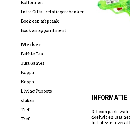
Ballonnen
Intro Gifts - relatiegeschenken
Boek een afspraak
Book an appointment
Merken
Bubble Tea
Just Games
Kappa
Kappa
Living Puppets
INFORMATIE
sluban
Trefi
Dit compacte water
doelwit en laat h
Trefl
het plezier overal