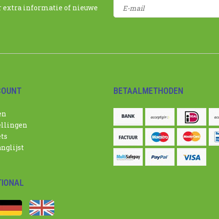
r extra informatie of nieuwe
COUNT
BETAALMETHODEN
en
ellingen
ets
nglijst
TIONAL