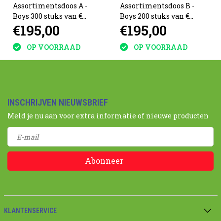
Assortimentsdoos A -
Assortimentsdoos B -
Boys 300 stuks van €
Boys 200 stuks van €
€195,00
€195,00
0.63
0.94
OP VOORRAAD
OP VOORRAAD
INSCHRIJVEN NIEUWSBRIEF
Meld je nu aan voor extra informatie of nieuwe producten
Abonneer
KLANTENSERVICE