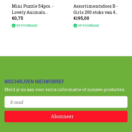
Mini Puzzle 54pcs. -
Assortimentsdoos B -
Lovely Animals
Girls 200 stuks van €
€0,75
€195,00
9x6.5x4cm
0.97
OP VOORRAAD
OP VOORRAAD
INSCHRIJVEN NIEUWSBRIEF
Meld je nu aan voor extra informatie of nieuwe producten
Abonneer