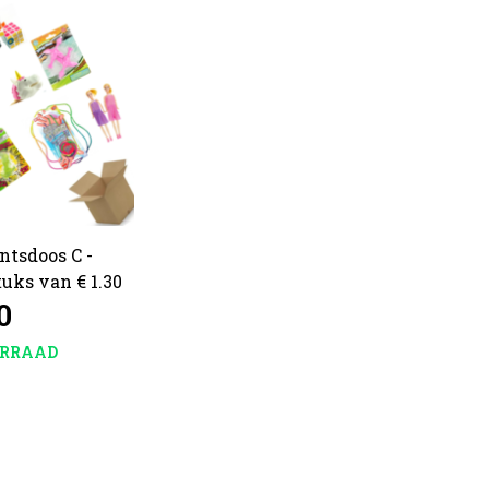
tsdoos C -
tuks van € 1.30
0
ORRAAD