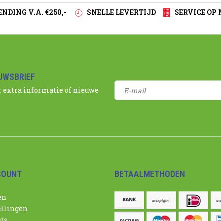
NDING V.A. €250,-
SNELLE LEVERTIJD
SERVICE OP
EUWSBRIEF
r extra informatie of nieuwe
COUNT
BETAALMETHODEN
en
ellingen
ets