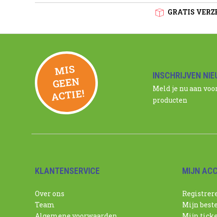
GRATIS VERZE
MIS
GEE
INSCHRIJVEN NI
N
Meld je nu aan voo
ACTIE!
producten
KLANTENSERVICE
MIJN AC
Over ons
Registrer
Team
Mijn best
Algemene voorwaarden
Mijn tick