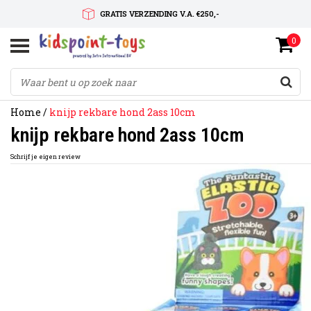
GRATIS VERZENDING V.A. €250,-
0
SNELLE LEVERTIJD
SERVICE OP MAAT
Home
/
knijp rekbare hond 2ass 10cm
knijp rekbare hond 2ass 10cm
Schrijf je eigen review