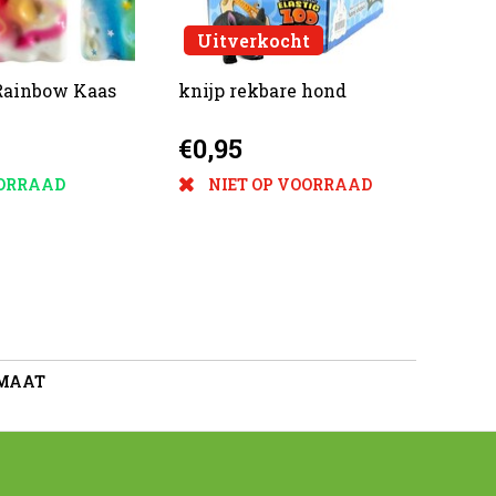
Uitverkocht
Rainbow Kaas
knijp rekbare hond
€0,95
ORRAAD
NIET OP VOORRAAD
 MAAT