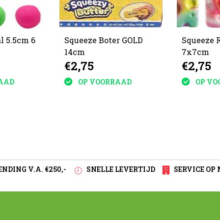
al 5.5cm 6
Squeeze Boter GOLD
Squeeze 
14cm
7x7cm
€2,75
€2,75
AAD
OP VOORRAAD
OP VO
NDING V.A. €250,-
SNELLE LEVERTIJD
SERVICE OP