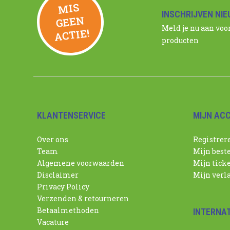
MIS
GEE
INSCHRIJVEN NI
N
Meld je nu aan voo
ACTIE!
producten
KLANTENSERVICE
MIJN AC
Over ons
Registrer
Team
Mijn best
Algemene voorwaarden
Mijn tick
Disclaimer
Mijn verla
Privacy Policy
Verzenden & retourneren
Betaalmethoden
INTERNA
Vacature