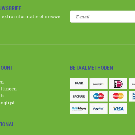
EUWSBRIEF
r extra informatie of nieuwe
COUNT
BETAALMETHODEN
en
ellingen
ets
nglijst
TIONAL