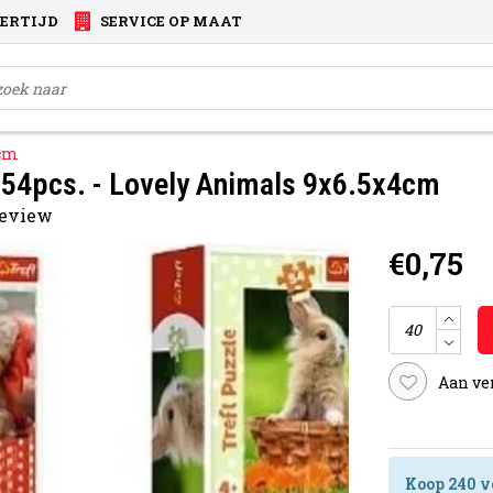
VERTIJD
SERVICE OP MAAT
4cm
 54pcs. - Lovely Animals 9x6.5x4cm
 review
€0,75
Aan ve
Koop 240 v