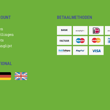
COUNT
BETAALMETHODEN
en
ellingen
ets
nglijst
TIONAL