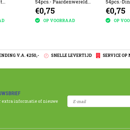
t
54pcs.- Paardenwereld
54pcs.-Di
€0,75
€0,75
9x6,5x4cm
9x6,5x4c
AD
OP VOORRAAD
OP VO
NDING V.A. €250,-
SNELLE LEVERTIJD
SERVICE OP
EUWSBRIEF
r extra informatie of nieuwe