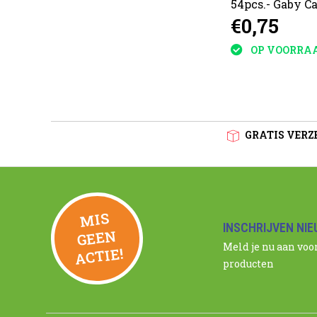
Disney Frozen
54pcs.- Gaby Ca
€0,75
€0,75
9x6,5x4cm
9x6,5x4cm
OP VOORRAAD
OP VOORRA
GRATIS VERZE
MIS
GEE
INSCHRIJVEN NI
N
Meld je nu aan voo
ACTIE!
producten