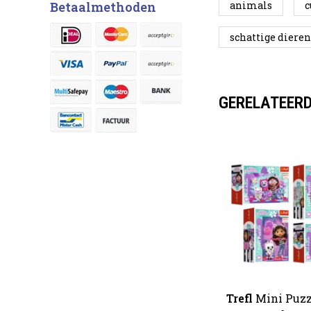
animals
c
Betaalmethoden
schattige dieren
GERELATEER
Mini Puzzle 54pcs.-
Trefl
Mini Puzz