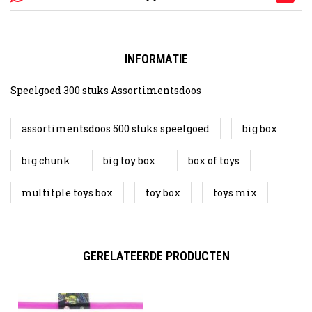
INFORMATIE
Speelgoed 300 stuks Assortimentsdoos
assortimentsdoos 500 stuks speelgoed
big box
big chunk
big toy box
box of toys
multitple toys box
toy box
toys mix
GERELATEERDE PRODUCTEN