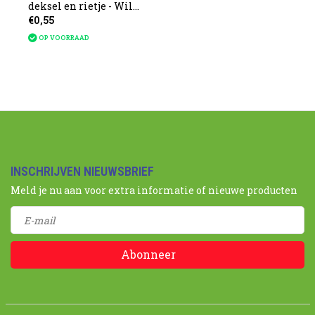
deksel en rietje - Wild
€0,55
Animals
OP VOORRAAD
INSCHRIJVEN NIEUWSBRIEF
Meld je nu aan voor extra informatie of nieuwe producten
Abonneer