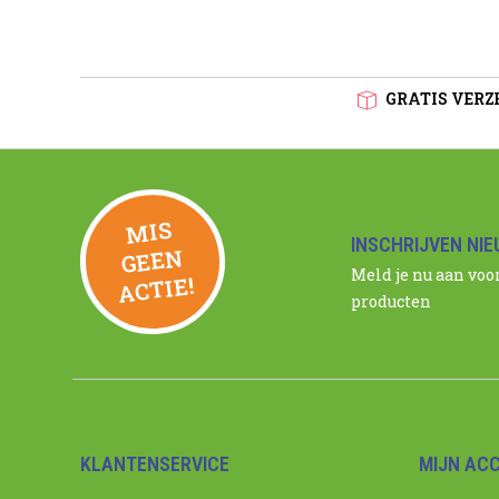
GRATIS VERZE
MIS
GEE
INSCHRIJVEN NI
N
Meld je nu aan voo
ACTIE!
producten
KLANTENSERVICE
MIJN AC