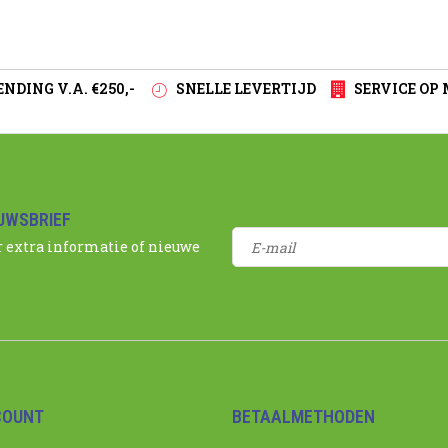
NDING V.A. €250,-
SNELLE LEVERTIJD
SERVICE OP
EUWSBRIEF
r extra informatie of nieuwe
COUNT
BETAALMETHODEN