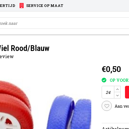
VERTIJD
SERVICE OP MAAT
iel Rood/Blauw
 review
€0,50
OP VOO
Aan ve
Artikelnum