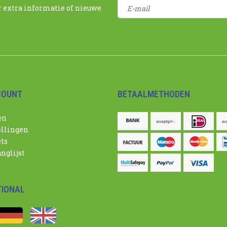
r extra informatie of nieuwe
COUNT
BETAALMETHODEN
en
ellingen
ets
nglijst
TIONAL