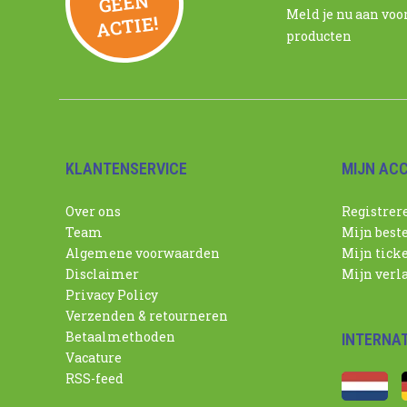
N
Meld je nu aan voo
ACTIE!
producten
KLANTENSERVICE
MIJN AC
Over ons
Registrer
Team
Mijn best
Algemene voorwaarden
Mijn tick
Disclaimer
Mijn verla
Privacy Policy
Verzenden & retourneren
Betaalmethoden
INTERNA
Vacature
RSS-feed