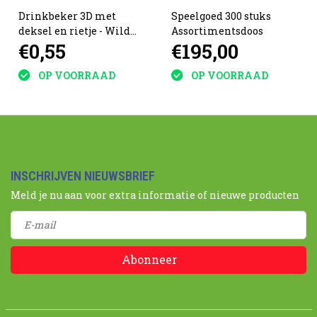
Drinkbeker 3D met
Speelgoed 300 stuks
deksel en rietje - Wild
Assortimentsdoos
€0,55
€195,00
Animals
OP VOORRAAD
OP VOORRAAD
INSCHRIJVEN NIEUWSBRIEF
Meld je nu aan voor extra informatie of nieuwe producten
Abonneer