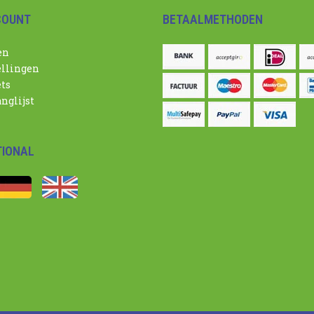
COUNT
BETAALMETHODEN
en
ellingen
ets
nglijst
TIONAL