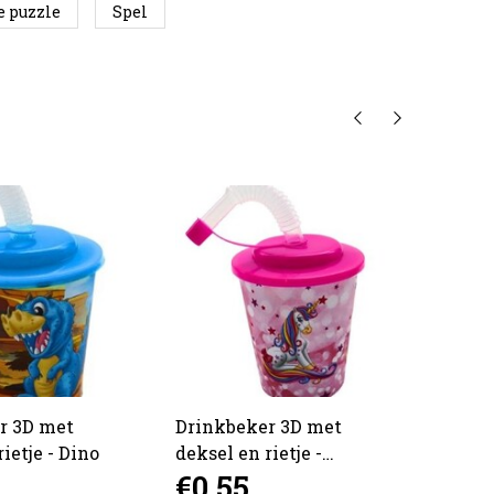
e puzzle
Spel
r 3D met
Drinkbeker 3D met
Houte
ietje - Dino
deksel en rietje -
assor
€0,55
€0,
Unicorn