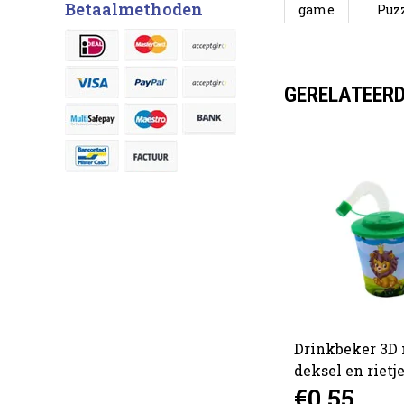
Betaalmethoden
game
Puz
GERELATEER
n 4
Vier op een rij 9.5cm
Drinkbeker 3D
deksel en rietj
€0,75
€0,55
Animals