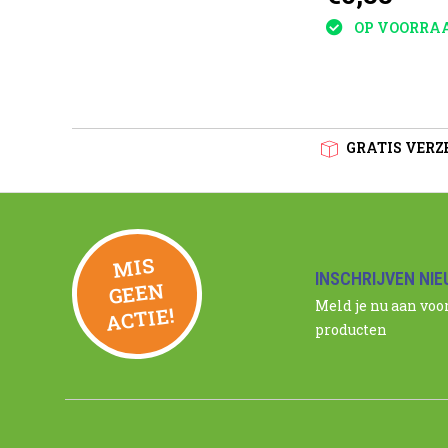
OP VOORRAAD
OP VOORRA
GRATIS VERZE
MIS
GEE
INSCHRIJVEN NI
N
Meld je nu aan voo
ACTIE!
producten