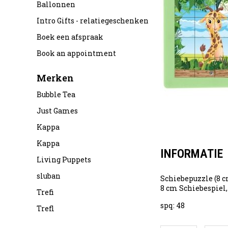
Ballonnen
Intro Gifts - relatiegeschenken
Boek een afspraak
Book an appointment
Merken
Bubble Tea
Just Games
Kappa
Kappa
INFORMATIE
Living Puppets
sluban
Schiebepuzzle (8 c
8 cm Schiebespiel,
Trefi
spq: 48
Trefl