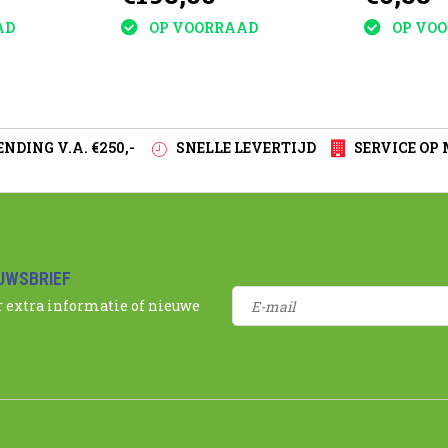
AD
OP VOORRAAD
OP VO
NDING V.A. €250,-
SNELLE LEVERTIJD
SERVICE OP
EUWSBRIEF
r extra informatie of nieuwe