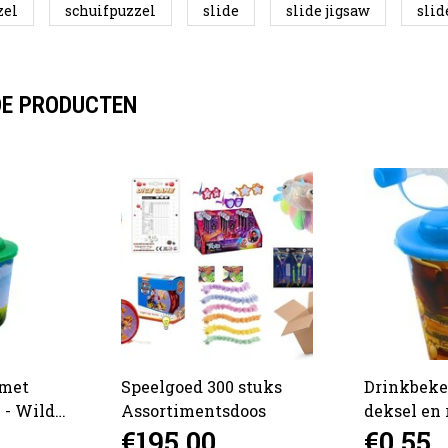
zel
schuifpuzzel
slide
slide jigsaw
slid
DE PRODUCTEN
 met
Speelgoed 300 stuks
Drinkbeke
e - Wild
Assortimentsdoos
deksel en r
€195,00
€0,55